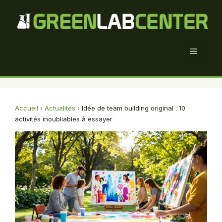
Aller
au
contenu
Menu
Accueil
›
Actualités
›
Idée de team building original : 10
activités inoubliables à essayer