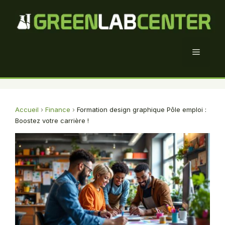
Aller
au
contenu
Menu
Accueil
›
Finance
›
Formation design graphique Pôle emploi :
Boostez votre carrière !