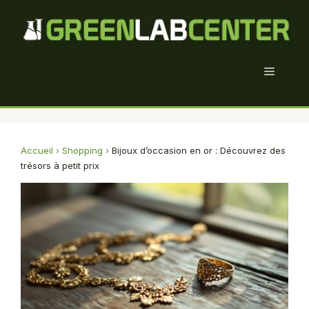
Aller
au
contenu
Menu
Accueil
›
Shopping
›
Bijoux d’occasion en or : Découvrez des
trésors à petit prix