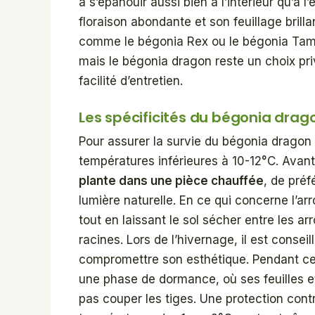
à s’épanouir aussi bien à l’intérieur qu’à l
floraison abondante et son feuillage brilla
comme le bégonia Rex ou le bégonia Tama
mais le bégonia dragon reste un choix priv
facilité d’entretien.
Les spécificités du bégonia drag
Pour assurer la survie du bégonia dragon du
températures inférieures à 10-12°C. Avan
plante dans une pièce chauffée
, de préf
lumière naturelle. En ce qui concerne l’ar
tout en laissant le sol sécher entre les a
racines. Lors de l’hivernage, il est conseill
compromettre son esthétique. Pendant cet
une phase de dormance, où ses feuilles et
pas couper les tiges. Une protection contr