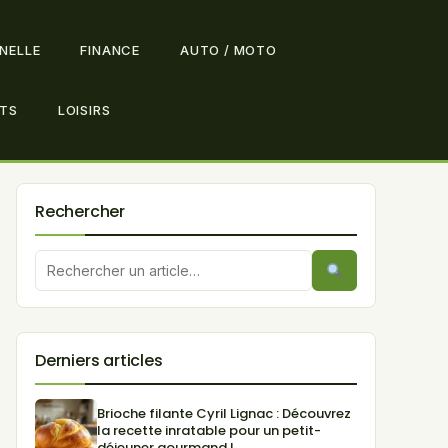
NNELLE
FINANCE
AUTO / MOTO
TS
LOISIRS
Rechercher
Derniers articles
Brioche filante Cyril Lignac : Découvrez
la recette inratable pour un petit-
déjeuner gourmand !